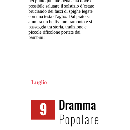
nel punto più alto della città dove è
possibile salutare il solstizio d’estate
bruciando dei fasci di spighe legate
con una testa d’aglio. Dal prato si
ammira un bellissimo tramonto e si
passeggia tra storia, tradizione e
piccole rificolone portate dai
bambini!
Luglio
Dramma
9
Popolare