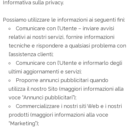
Informativa sulla privacy.
Possiamo utilizzare le informazioni ai seguenti fini:
Comunicare con l’Utente – inviare avvisi
relativi ai nostri servizi, fornire informazioni
tecniche e rispondere a qualsiasi problema con
l’assistenza clienti;
Comunicare con l’Utente e informarlo degli
ultimi aggiornamenti e servizi;
Proporre annunci pubblicitari quando
utilizza il nostro Sito (maggiori informazioni alla
voce “Annunci pubblicitari”);
Commercializzare i nostri siti Web e i nostri
prodotti (maggiori informazioni alla voce
“Marketing”);