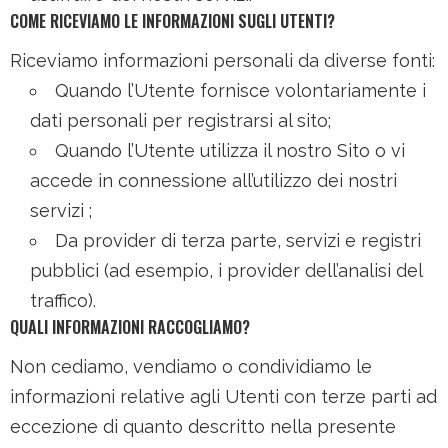
COME RICEVIAMO LE INFORMAZIONI SUGLI UTENTI?
Riceviamo informazioni personali da diverse fonti:
Quando l’Utente fornisce volontariamente i
dati personali per registrarsi al sito;
Quando l’Utente utilizza il nostro Sito o vi
accede in connessione all’utilizzo dei nostri
servizi ;
Da provider di terza parte, servizi e registri
pubblici (ad esempio, i provider dell’analisi del
traffico).
QUALI INFORMAZIONI RACCOGLIAMO?
Non cediamo, vendiamo o condividiamo le
informazioni relative agli Utenti con terze parti ad
eccezione di quanto descritto nella presente