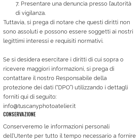
Presentare una denuncia presso l’autorità
di vigilanza.
Tuttavia, si prega di notare che questi diritti non
sono assoluti e possono essere soggetti ai nostri
legittimi interessi e requisiti normativi.
Se si desidera esercitare i diritti di cui sopra o
ricevere maggiori informazioni, si prega di
contattare il nostro Responsabile della
protezione dei dati (“DPO”) utilizzando i dettagli
forniti qui di seguito:
info@tuscanyphotoatelier.it
CONSERVAZIONE
Conserveremo le informazioni personali
dell’Utente per tutto il tempo necessario a fornire