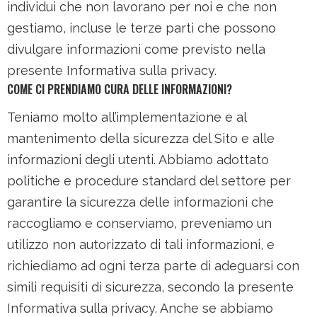
individui che non lavorano per noi e che non
gestiamo, incluse le terze parti che possono
divulgare informazioni come previsto nella
presente Informativa sulla privacy.
COME CI PRENDIAMO CURA DELLE INFORMAZIONI?
Teniamo molto all’implementazione e al
mantenimento della sicurezza del Sito e alle
informazioni degli utenti. Abbiamo adottato
politiche e procedure standard del settore per
garantire la sicurezza delle informazioni che
raccogliamo e conserviamo, preveniamo un
utilizzo non autorizzato di tali informazioni, e
richiediamo ad ogni terza parte di adeguarsi con
simili requisiti di sicurezza, secondo la presente
Informativa sulla privacy. Anche se abbiamo