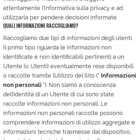
attentamente l’Informativa sulla privacy e ad
utilizzarla per pendere decisioni informate.
QUALI INFORMAZIONI RACCOGLIAMO?
Raccogliamo due tipi di informazioni degli utenti.
Il primo tipo riguarda le informazioni non
identificate e non identificabili pertinenti a un
Utente (o Utenti) eventualmente rese disponibili
o raccolte tramite l’utilizzo del Sito (“
Informazioni
non personali
”). Non siamo a conoscenza
dell’identità di un Utente di cui sono state
raccolte informazioni non personali. Le
informazioni non personali raccolte possono
comprendere informazioni di utilizzo aggregate e
informazioni tecniche trasmesse dal dispositivo,