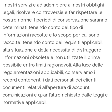
i nostri servizi e ad adempiere ai nostri obblighi
legali, risolvere controversie e far rispettare le
nostre norme. I periodi di conservazione saranno
determinati tenendo conto del tipo di
informazioni raccolte e lo scopo per cui sono
raccolte, tenendo conto dei requisiti applicabili
alla situazione e della necessità di distruggere
informazioni obsolete e non utilizzate il prima
possibile entro limiti ragionevoli. Alla luce delle
regolamentazioni applicabili, conserviamo i
record contenenti i dati personali dei clienti, i
documenti relativi all’apertura di account,
comunicazioni e quant’altro richiesto dalle leggi e
normative applicabili.