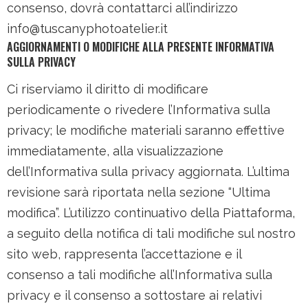
consenso, dovrà contattarci all’indirizzo
info@tuscanyphotoatelier.it
AGGIORNAMENTI O MODIFICHE ALLA PRESENTE INFORMATIVA
SULLA PRIVACY
Ci riserviamo il diritto di modificare
periodicamente o rivedere l’Informativa sulla
privacy; le modifiche materiali saranno effettive
immediatamente, alla visualizzazione
dell’Informativa sulla privacy aggiornata. L’ultima
revisione sarà riportata nella sezione “Ultima
modifica”. L’utilizzo continuativo della Piattaforma,
a seguito della notifica di tali modifiche sul nostro
sito web, rappresenta l’accettazione e il
consenso a tali modifiche all’Informativa sulla
privacy e il consenso a sottostare ai relativi