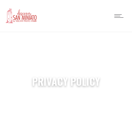
PRIVACY POLICY