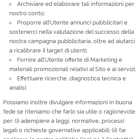
Archiviare ed elaborare tali informazioni per
nostro conto;
Proporre all’Utente annunci pubblicitari e
sostenerci nella valutazione del successo della
nostra campagna pubblicitaria, oltre ad aiutarci
a ricalibrare il target di utenti;
Fornire all’Utente offerte di Marketing e
materiali promozionali relativi al Sito e ai servizi;
Effettuare ricerche, diagnostica tecnica e
analisi;
Possiamo inoltre divulgare informazioni in buona
fede se riteniamo che farlo sia utile o ragionevole
per: (i) adempiere a leggi, normative, processi
legali o richieste governative applicabili; (ii) far