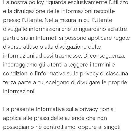
La nostra policy riguarda esclusivamente l’utilizzo
e la divulgazione delle informazioni raccolte
presso l’Utente. Nella misura in cui l’Utente
divulga le informazioni che lo riguardano ad altre
parti o siti in Internet, si possono applicare regole
diverse all’uso o alla divulgazione delle
informazioni ad essi trasmesse. Di conseguenza,
incoraggiamo gli Utenti a leggere i termini e
condizioni e l’informativa sulla privacy di ciascuna
terza parte a cui scelgono di divulgare le proprie
informazioni.
La presente Informativa sulla privacy non si
applica alle prassi delle aziende che non
possediamo né controlliamo, oppure ai singoli