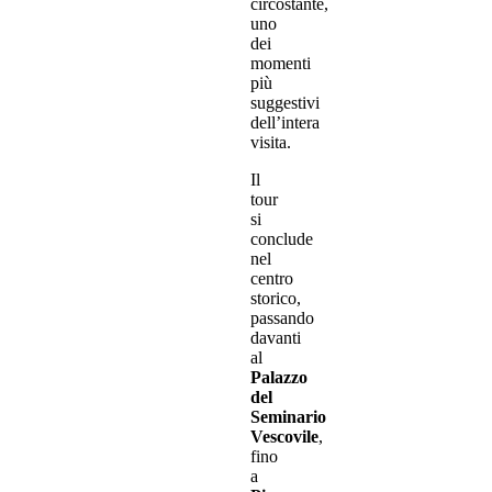
circostante,
uno
dei
momenti
più
suggestivi
dell’intera
visita.
Il
tour
si
conclude
nel
centro
storico,
passando
davanti
al
Palazzo
del
Seminario
Vescovile
,
fino
a