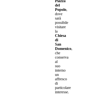
Piazza
del
Popolo
,
dove
sarà
possibile
visitare
la
Chiesa
di
San
Domenico
,
che
conserva
al
suo
interno
un
affresco
di
particolare
interesse.