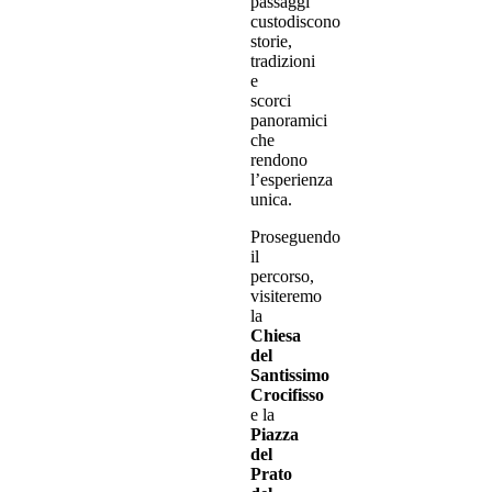
passaggi
custodiscono
storie,
tradizioni
e
scorci
panoramici
che
rendono
l’esperienza
unica.
Proseguendo
il
percorso,
visiteremo
la
Chiesa
del
Santissimo
Crocifisso
e la
Piazza
del
Prato