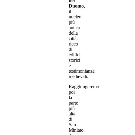
del
Duomo
,
il
nucleo
più
antico
della
città,
ricco
di
edifici
storici
e
testimonianze
medievali.
Raggiungeremo
poi
la
parte
più
alta
di
San
Miniato,