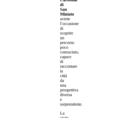
di
San
Miniato
avrete
l’occasione
di
scoprire
un
percorso
poco
conosciuto,
capace
di
raccontare
la
città
da
una
prospettiva
diversa
e
sorprendente.
La
visita