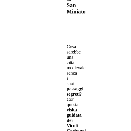
San
Miniato
Cosa
sarebbe
una
città
medievale
senza
i
suoi
passaggi
segreti
?
Con
questa
visita
guidata
dei
Vicoli
Carbonai