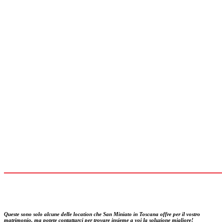
Queste sono solo alcune delle location che San Miniato in Toscana offre per il vostro
matrimonio, ma potete contattarci per trovare insieme a voi la soluzione migliore!