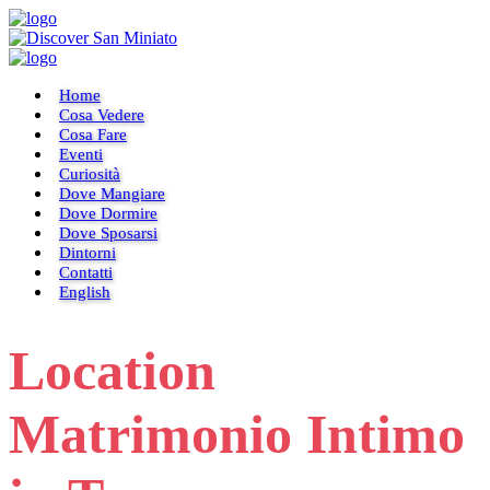
Home
Cosa Vedere
Cosa Fare
Eventi
Curiosità
Dove Mangiare
Dove Dormire
Dove Sposarsi
Dintorni
Contatti
English
Location
Matrimonio Intimo