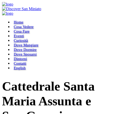
Home
Cosa Vedere
Cosa Fare
Eventi
Curiosità
Dove Mangiare
Dove Dormire
Dove Sposarsi
Dintorni
Contatti
English
Cattedrale Santa
Maria Assunta e