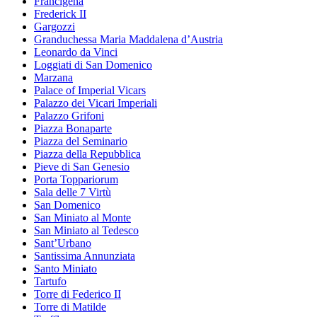
Francigena
Frederick II
Gargozzi
Granduchessa Maria Maddalena d’Austria
Leonardo da Vinci
Loggiati di San Domenico
Marzana
Palace of Imperial Vicars
Palazzo dei Vicari Imperiali
Palazzo Grifoni
Piazza Bonaparte
Piazza del Seminario
Piazza della Repubblica
Pieve di San Genesio
Porta Toppariorum
Sala delle 7 Virtù
San Domenico
San Miniato al Monte
San Miniato al Tedesco
Sant’Urbano
Santissima Annunziata
Santo Miniato
Tartufo
Torre di Federico II
Torre di Matilde