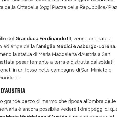
a della Cittadella (oggi Piazza della Repubblica/Pia
ilio del
Granduca Ferdinando III
, venne ordinato ai
o ed effige della
famiglia Medici e Asburgo-Lorena
.
meno la statua di Maria Maddalena d’Austria a San
ettata pesantemente a terra e distrutta dai soldati
ndonati in un fosso nelle campagne di San Miniato e
mondiale.
 D’AUSTRIA
o grande pezzo di marmo che riposa all’ombra delle
servarla è ancora possibile vedere i drappeggi di qu
a Maria Maddalena d’Austria
e magari provare ad