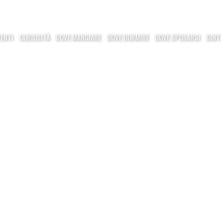
VENTI
CURIOSITÀ
DOVE MANGIARE
DOVE DORMIRE
DOVE SPOSARSI
DINT
LENA D’AUSTRIA A