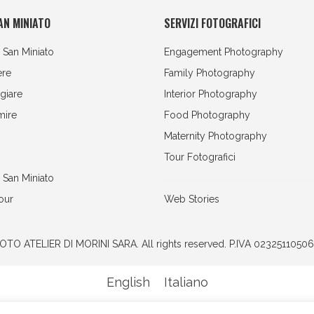
AN MINIATO
SERVIZI FOTOGRAFICI
 San Miniato
Engagement Photography
ere
Family Photography
giare
Interior Photography
mire
Food Photography
Maternity Photography
Tour Fotografici
i San Miniato
our
Web Stories
TO ATELIER DI MORINI SARA
. All rights reserved. P.IVA 0232511050
English
Italiano