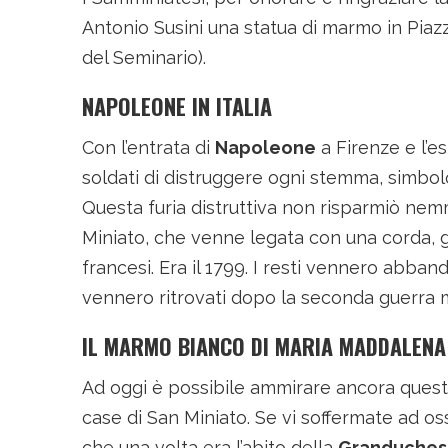
Antonio Susini una statua di marmo in Piazz
del Seminario).
NAPOLEONE IN ITALIA
Con l’entrata di
Napoleone
a Firenze e l’es
soldati di distruggere ogni stemma, simbol
Questa furia distruttiva non risparmiò nem
Miniato, che venne legata con una corda, g
francesi. Era il 1799. I resti vennero abba
vennero ritrovati dopo la seconda guerra 
IL MARMO BIANCO DI MARIA MADDALENA
Ad oggi è possibile ammirare ancora quest
case di San Miniato. Se vi soffermate ad os
che una volta era l’abito della
Granduchess