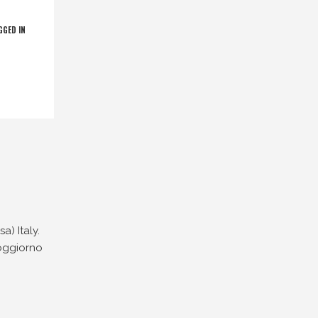
GGED IN
a) Italy.
soggiorno