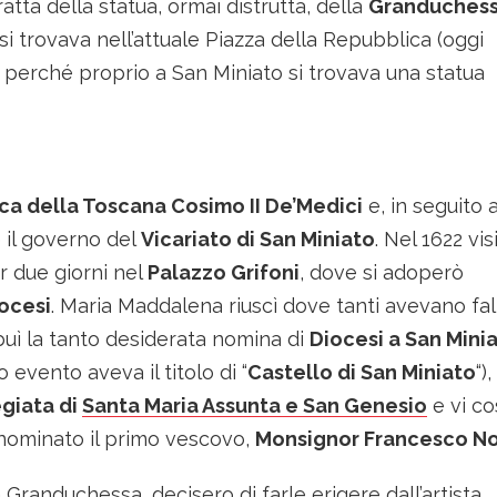
ratta della statua, ormai distrutta, della
Granduches
 trovava nell’attuale Piazza della Repubblica (oggi
 perché proprio a San Miniato si trovava una statua
a della Toscana Cosimo II De’Medici
e, in seguito a
 il governo del
Vicariato di San Miniato
. Nel 1622 vis
per due giorni nel
Palazzo Grifoni
, dove si adoperò
ocesi
. Maria Maddalena riuscì dove tanti avevano fall
buì la tanto desiderata nomina di
Diocesi a San Mini
 evento aveva il titolo di “
Castello di San Miniato
“),
egiata di
Santa Maria Assunta e San Genesio
e vi co
nominato il primo vescovo,
Monsignor Francesco No
 Granduchessa, decisero di farle erigere dall’artista