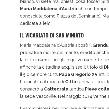
bianco. Vi siete mai chiesti cosa fosse? Si t
Maria Maddalena d’Austria
che un tempo si
conosciuta come Piazza del Seminario). Ma
dedicata a lei?
IL VICARIATO DI SAN MINIATO
Maria Maddalena d’Austria sposò il
Granduc
prematura morte del marito, ereditò anche
la città insieme ai figli, e qui vi risiedette 
affinché la cittadina acquisisse il titolo di
Di
il 5 dicembre 1622,
Papa Gregorio XV
attri
La innalzò al rango di
Città
(prima di questo
consacrò a
Cattedrale
l’antica
Pieve coll
la sede Vescovile. Nel maggio 1624 venne 
I Samminiatesi, per onorare e ringraziare la