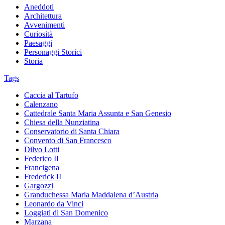
Aneddoti
Architettura
Avvenimenti
Curiosità
Paesaggi
Personaggi Storici
Storia
Tags
Caccia al Tartufo
Calenzano
Cattedrale Santa Maria Assunta e San Genesio
Chiesa della Nunziatina
Conservatorio di Santa Chiara
Convento di San Francesco
Dilvo Lotti
Federico II
Francigena
Frederick II
Gargozzi
Granduchessa Maria Maddalena d’Austria
Leonardo da Vinci
Loggiati di San Domenico
Marzana