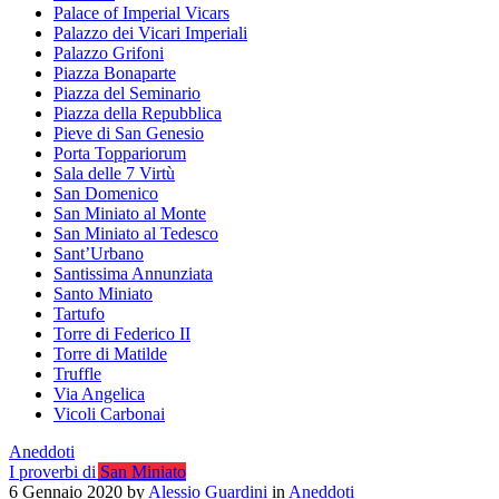
Palace of Imperial Vicars
Palazzo dei Vicari Imperiali
Palazzo Grifoni
Piazza Bonaparte
Piazza del Seminario
Piazza della Repubblica
Pieve di San Genesio
Porta Toppariorum
Sala delle 7 Virtù
San Domenico
San Miniato al Monte
San Miniato al Tedesco
Sant’Urbano
Santissima Annunziata
Santo Miniato
Tartufo
Torre di Federico II
Torre di Matilde
Truffle
Via Angelica
Vicoli Carbonai
Aneddoti
I proverbi di San Miniato
6 Gennaio 2020
by
Alessio Guardini
in
Aneddoti