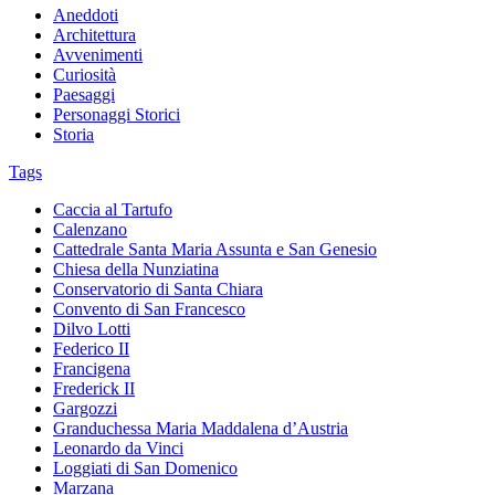
Aneddoti
Architettura
Avvenimenti
Curiosità
Paesaggi
Personaggi Storici
Storia
Tags
Caccia al Tartufo
Calenzano
Cattedrale Santa Maria Assunta e San Genesio
Chiesa della Nunziatina
Conservatorio di Santa Chiara
Convento di San Francesco
Dilvo Lotti
Federico II
Francigena
Frederick II
Gargozzi
Granduchessa Maria Maddalena d’Austria
Leonardo da Vinci
Loggiati di San Domenico
Marzana