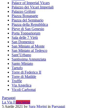
Palace of Imperial Vicars
Palazzo dei Vicari Imperiali
Palazzo Grifoni
Piazza Bonaparte
Piazza del Seminario
Piazza della Repubblica
Pieve di San Genesio
Porta Toppariorum
Sala delle 7 Virtù
San Domenico
San Miniato al Monte
San Miniato al Tedesco
Sant’Urbano
Santissima Annunziata
Santo Miniato
Tartufo
Torre di Federico II
Torre di Matilde
Truffle
Via Angelica
Vicoli Carbonai
Paesaggi
La Via Francigena
5 Aprile 2021
by
Sara Morini
in
Paesaggi