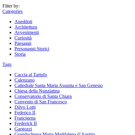
Filter by:
Categories
Aneddoti
Architettura
Avvenimenti
Curiosità
Paesaggi
Personaggi Storici
Storia
Tags
Caccia al Tartufo
Calenzano
Cattedrale Santa Maria Assunta e San Genesio
Chiesa della Nunziatina
Conservatorio di Santa Chiara
Convento di San Francesco
Dilvo Lotti
Federico II
Francigena
Frederick II
Gargozzi
Granduchessa Maria Maddalena d’Austria