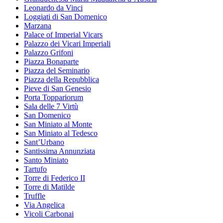
Leonardo da Vinci
Loggiati di San Domenico
Marzana
Palace of Imperial Vicars
Palazzo dei Vicari Imperiali
Palazzo Grifoni
Piazza Bonaparte
Piazza del Seminario
Piazza della Repubblica
Pieve di San Genesio
Porta Toppariorum
Sala delle 7 Virtù
San Domenico
San Miniato al Monte
San Miniato al Tedesco
Sant’Urbano
Santissima Annunziata
Santo Miniato
Tartufo
Torre di Federico II
Torre di Matilde
Truffle
Via Angelica
Vicoli Carbonai