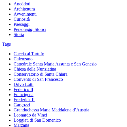
Aneddoti
Architettura
Avvenimenti
Curiosità
Paesaggi
Personaggi Storici
Storia
Tags
Caccia al Tartufo
Calenzano
Cattedrale Santa Maria Assunta e San Genesio
Chiesa della Nunziatina
Conservatorio di Santa Chiara
Convento di San Francesco
Dilvo Lotti
Federico II
Francigena
Frederick II
Gargozzi
Granduchessa Maria Maddalena d’Austria
Leonardo da Vinci
Loggiati di San Domenico
Marzana