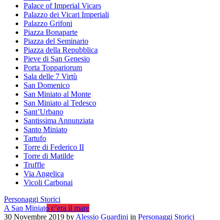
Palace of Imperial Vicars
Palazzo dei Vicari Imperiali
Palazzo Grifoni
Piazza Bonaparte
Piazza del Seminario
Piazza della Repubblica
Pieve di San Genesio
Porta Toppariorum
Sala delle 7 Virtù
San Domenico
San Miniato al Monte
San Miniato al Tedesco
Sant’Urbano
Santissima Annunziata
Santo Miniato
Tartufo
Torre di Federico II
Torre di Matilde
Truffle
Via Angelica
Vicoli Carbonai
Personaggi Storici
A San Miniato c’era il mare
30 Novembre 2019
by
Alessio Guardini
in
Personaggi Storici